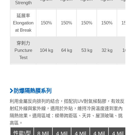
Strength
延展率
Elongation
150%
150%
150%
150%
150%
at Break
穿刺力
Puncture
104 kg
64 kg
53 kg
32 kg
16kg
Test
防爆隔熱膜系列
利用金屬反向排列的結合，搭配抗UV耐氣候黏膠，有效反
射紅外線與紫外線，適用於外貼，維持冷房溫度達到室內
隔熱效果。適用區域：樑帶跨距區、天井、屋頂玻璃、挑
高區。
性能\型
8 Mil
4 Mil
4 Mil
4 Mil
4 Mil