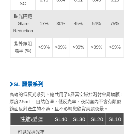
SC
眩光隔絕
Glare
17%
30%
45%
54%
75%
Reduction
紫外線阻
>99%
>99%
>99%
>99%
>99%
隔率 (%)
SL 麗景系列
高端的低反光系列。總共用了5層真空磁控濺射金屬鍍膜，
厚度2.5mil。 自然色澤，低反光率，夜間室內不會有類似
鏡面反射產生的不適，且不影響您欣賞美麗夜景。
性能\型號
SL40
SL30
SL20
SL10
可見光透光率