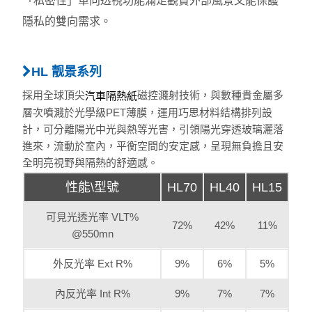
「私密性」單向透視功能滿足觀賞外部風景又能保護
隱私的雙向需求。
HL 靓景系列
採用全球頂尖
磁控濺射技術，與數種貴金屬多
汽車隔熱紙
層次噴濺於光學級PET薄膜，運用巧思材料結構排列設
計，可分離陽光中光與熱等光害，引領陽光穿透玻璃灑落
進來，流動於室內，平衡空間的安定感，呈現無負擔且安
全明亮視野與隔熱的舒適感。
性能\型號
HL70
HL40
HL15
可見光透光率 VLT%
72%
42%
11%
@550mn
外反光率 Ext R%
9%
6%
5%
內反光率 Int R%
9%
7%
7%