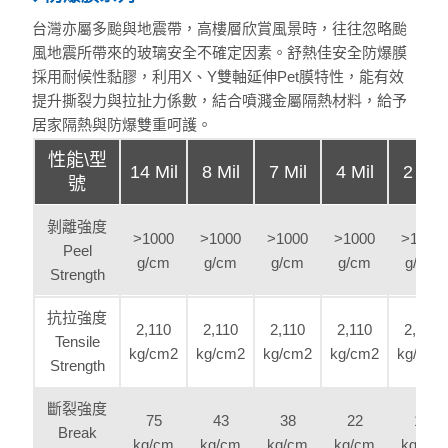
台灣亦屬多颱與地震帶，高樓層欣賞風景時，往往忽略颱
風地震所帶來的玻璃安全不確定因素。舒熱佳安全防爆膜
採用耐候性黏膠，利用X、Y雙軸延伸Pet膜特性，能有效
提升撕裂力與拉扯力係數，結合噴濺金屬隔熱材料，給予
居家隔熱與防爆雙重呵護。
性能\型
14 Mil
8 Mil
7 Mil
4 Mil
2 Mil
號
剝離強度
>1000
>1000
>1000
>1000
>1000
Peel
g/cm
g/cm
g/cm
g/cm
g/cm
Strength
抗拉強度
2,110
2,110
2,110
2,110
2,110
Tensile
kg/cm2
kg/cm2
kg/cm2
kg/cm2
kg/cm2
Strength
斷裂強度
75
43
38
22
11
Break
kg/cm
kg/cm
kg/cm
kg/cm
kg/cm