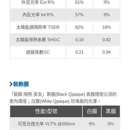
外反光率 Ext R%
61%
9%
內反光率 Int R%
57%
9%
太陽能總隔熱率 TSER
82%
18%
太陽能得熱系數 SHGC
0.18
0.82
遮蔽係數SC
0.21
0.94
裝飾膜
「裝飾 隔熱 安全」黑膜(Black Qpaque) 高雅隱密沁涼的
室內環境；白膜(White Qpaque) 珍珠般的光澤。
性能\型號
白膜
黑膜
可見光透光率 VLT% @550mn
9%
0%