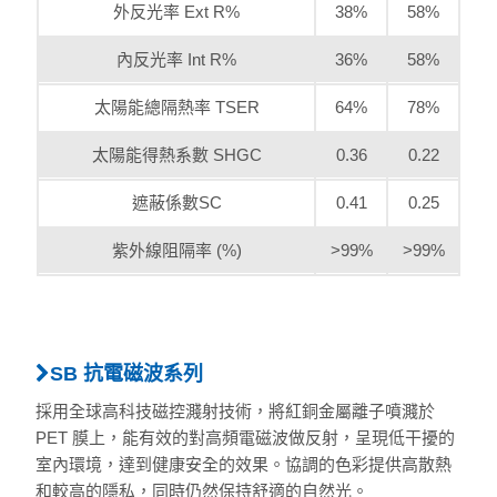
外反光率 Ext R%
38%
58%
內反光率 Int R%
36%
58%
太陽能總隔熱率 TSER
64%
78%
太陽能得熱系數 SHGC
0.36
0.22
遮蔽係數SC
0.41
0.25
紫外線阻隔率 (%)
>99%
>99%
SB 抗電磁波系列
採用全球高科技磁控濺射技術，將紅銅金屬離子噴濺於
PET 膜上，能有效的對高頻電磁波做反射，呈現低干擾的
室內環境，達到健康安全的效果。協調的色彩提供高散熱
和較高的隱私，同時仍然保持舒適的自然光。