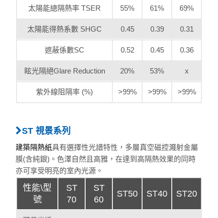
太陽能總隔熱率 TSER
55%
61%
69%
太陽能得熱系數 SHGC
0.45
0.39
0.31
遮蔽係數SC
0.52
0.45
0.36
眩光隔絕Glare Reduction
20%
53%
x
紫外線阻隔率 (%)
>99%
>99%
>99%
ST 視景系列
建築隔熱紙
具有選擇性光譜特性，多層真空磁控濺射金屬
膜(含純銀)。色澤自然且高雅，在達到高隔熱效果的同時
亦可享受明亮的室內光源。
性能\型
ST
ST
ST50
ST40
ST20
號
70
60