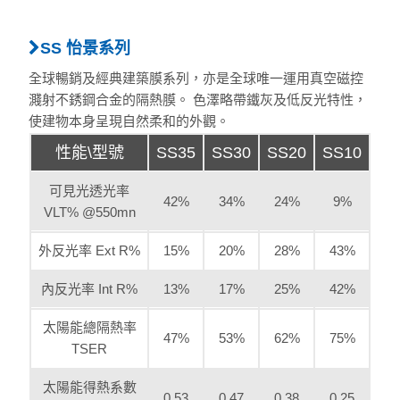
SS 怡景系列
全球暢銷及經典建築膜系列，亦是全球唯一運用真空磁控
濺射不銹鋼合金的隔熱膜。 色澤略帶鐵灰及低反光特性，
使建物本身呈現自然柔和的外觀。
性能\型號
SS35
SS30
SS20
SS10
可見光透光率
42%
34%
24%
9%
VLT% @550mn
外反光率 Ext R%
15%
20%
28%
43%
內反光率 Int R%
13%
17%
25%
42%
太陽能總隔熱率
47%
53%
62%
75%
TSER
太陽能得熱系數
0.53
0.47
0.38
0.25