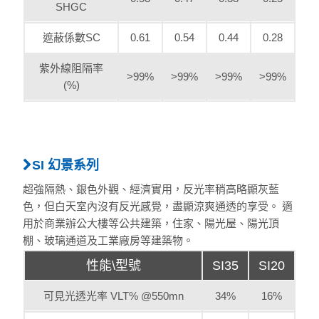
SHGC
遮蔽係數SC
0.61
0.54
0.44
0.28
紫外線阻隔率
>99%
>99%
>99%
>99%
(%)
SI 幻景系列
超強隔熱、銀色外觀、經濟實用，反光率稍高略顯灰藍
色，但白天室內沒有反光感覺，盡顯涼爽通透的享受。 適
用於商業辦公大樓等公共建築，住家、陽光屋、陽光頂
棚、玻璃通道及工業廠房等建築物。
性能\型號
SI35
SI20
可見光透光率 VLT% @550mn
34%
16%