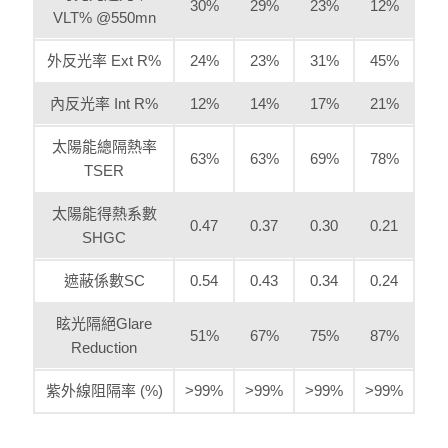
30%
29%
23%
12%
VLT% @550mn
外反光率 Ext R%
24%
23%
31%
45%
內反光率 Int R%
12%
14%
17%
21%
太陽能總隔熱率
63%
63%
69%
78%
TSER
太陽能得熱系數
0.47
0.37
0.30
0.21
SHGC
遮蔽係數SC
0.54
0.43
0.34
0.24
眩光隔絕Glare
51%
67%
75%
87%
Reduction
紫外線阻隔率 (%)
>99%
>99%
>99%
>99%