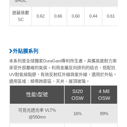
SHGC
遮蔽係數
0.62
0.66
0.60
0.44
0.61
SC
外貼膜系列
本系列是全球獨家DuraGard專利所生產，具備高度耐力來
承受外部嚴峻的氣侯。利用金屬反向排列的結合，搭配抗
UV耐氣候黏膠，有效反射紅外線與紫外線，適用於外貼。
適用區域：樑帶跨距區、天井、屋頂玻璃。
SI20
4 Mil
性能\型號
OSW
OSW
可見光透光率 VLT%
16%
89%
@550mn